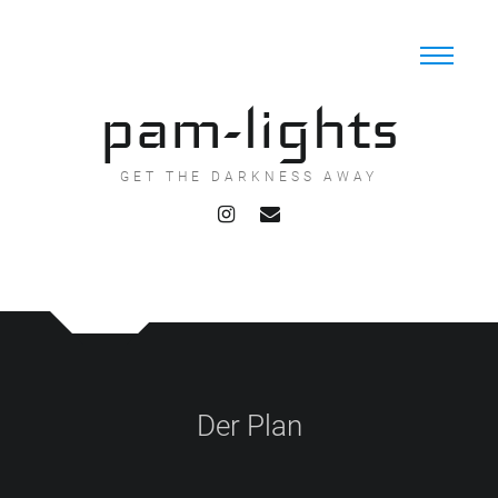
Skip
to
content
pam-lights
GET THE DARKNESS AWAY
Der Plan