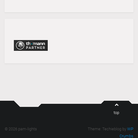
top
© 2026 pam-lights
Theme: Techieblog by
WP
Crumbs