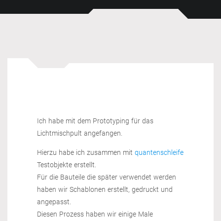
Ich habe mit dem Prototyping für das
Lichtmischpult angefangen.
Hierzu habe ich zusammen mit
quantenschleife
Testobjekte erstellt.
Für die Bauteile die später verwendet werden
haben wir Schablonen erstellt, gedruckt und
angepasst.
Diesen Prozess haben wir einige Male