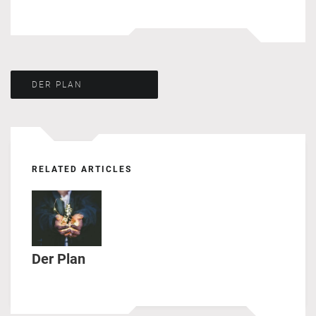
Beitragsnavigation
DER PLAN
RELATED ARTICLES
Der Plan