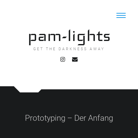
Skip
to
content
pam-lights
GET THE DARKNESS AWAY
Prototyping – Der Anfang