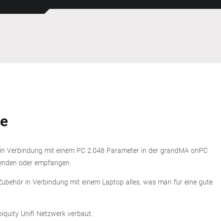
e
t in Verbindung mit einem PC 2.048 Parameter in der grandMA onPC
enden oder empfangen.
Zubehör in Verbindung mit einem Laptop alles, was man für eine gute
quity Unifi Netzwerk verbaut.