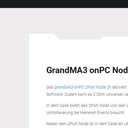
GrandMA3 onPC Nod
Das
grandMA3 onPC 2Port Node 2k
aktivier
Software. Zudem kann es 2 DMX Universen s
In dem Case bietet das 2Port Node und sein 
Lichtsteuerung bei kleineren Events braucht.
Neben dem 2Port Node ist in dem Case ein Ubi