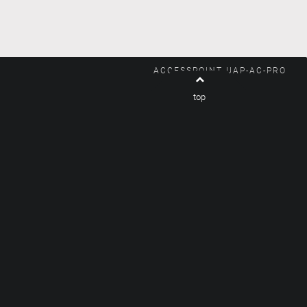
ACCESSPOINT UAP-AC-PRO
top
Suchen
Suchen
Mein Mischput