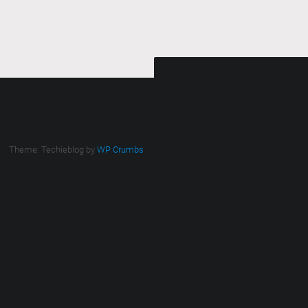
Theme: Techieblog by
WP Crumbs