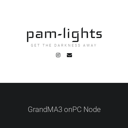
pam-lights
GET THE DARKNESS AWAY
GrandMA3 onPC Node